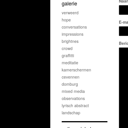
Naa
galerie
verweerd
hope
E-ma
conversations
impressions
brightnes
Beri
crowd
graffitti
meditatie
kamerschermen
cevennen
domburg
mixed media
observations
lyrisch abstract
landschap