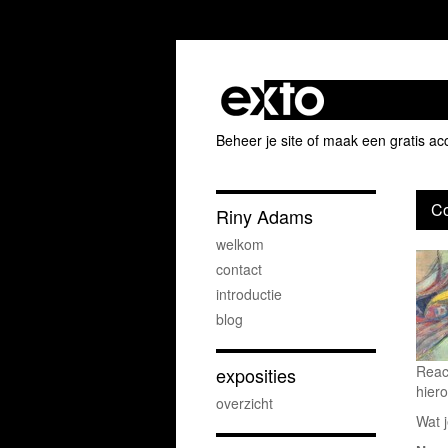
Beheer je site
of
maak een gratis ac
Co
Riny Adams
welkom
contact
introductie
blog
Reac
exposities
hiero
overzicht
Wat j