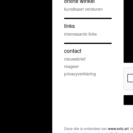
online winkel
kunstkaart versturen
links
interessante links
contact
nieuwsbrief
reageer
privacyverklaring
Deze site is onderdeel van
www.exto.art
. 