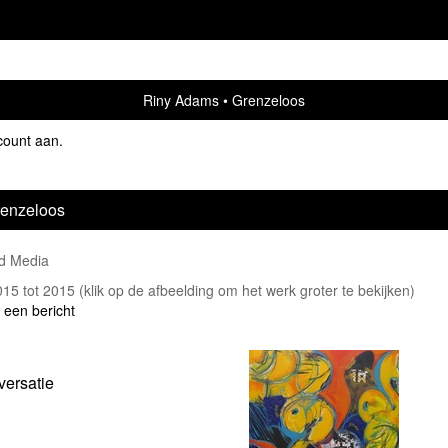
Riny Adams
Grenzeloos
count aan
.
enzeloos
d Media
2015 tot 2015
(klik op de afbeelding om het werk groter te bekijken)
 een bericht
ersatie