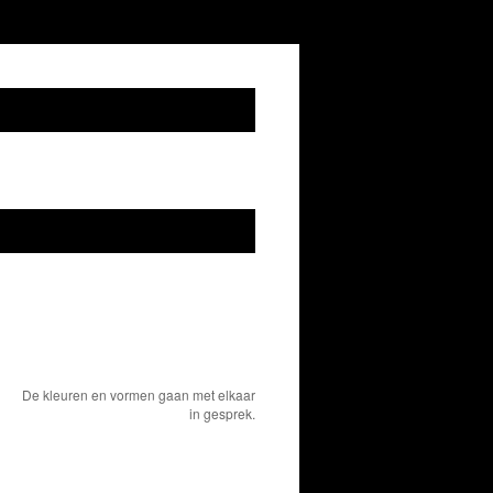
De kleuren en vormen gaan met elkaar
in gesprek.