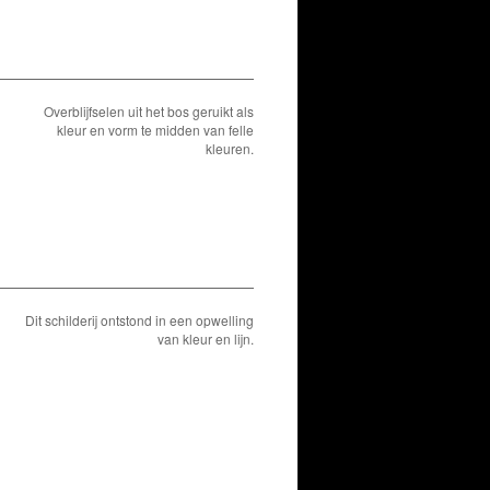
Overblijfselen uit het bos geruikt als
kleur en vorm te midden van felle
kleuren.
Dit schilderij ontstond in een opwelling
van kleur en lijn.