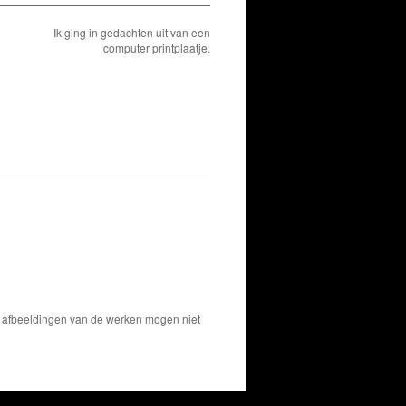
Ik ging in gedachten uit van een
computer printplaatje.
De afbeeldingen van de werken mogen niet