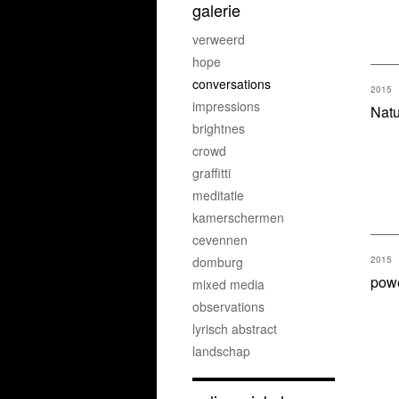
galerie
verweerd
hope
conversations
2015
impressions
Natu
brightnes
crowd
graffitti
meditatie
kamerschermen
cevennen
domburg
2015
pow
mixed media
observations
lyrisch abstract
landschap