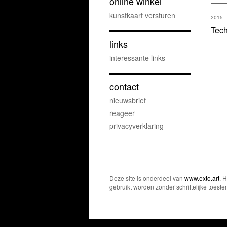
online winkel
kunstkaart versturen
2015
Tech
links
interessante links
contact
nieuwsbrief
reageer
privacyverklaring
Deze site is onderdeel van
www.exto.art
. 
gebruikt worden zonder schriftelijke toest