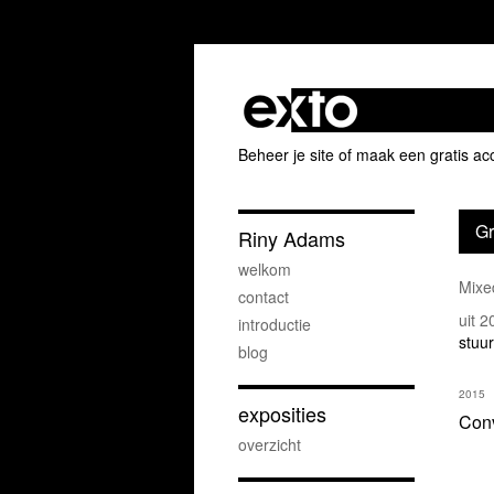
Beheer je site
of
maak een gratis ac
Gr
Riny Adams
welkom
Mixe
contact
uit 
introductie
stuur
blog
2015
exposities
Conv
overzicht