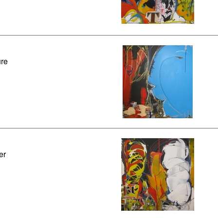
re
er