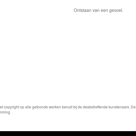
Ontstaan van een gevoel.
Het copyright op alle getoonde werken berust bij de desbetreffende kunstenaars. 
emming.