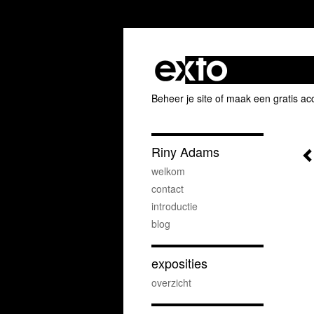
Beheer je site
of
maak een gratis ac
Riny Adams
welkom
contact
introductie
blog
exposities
overzicht