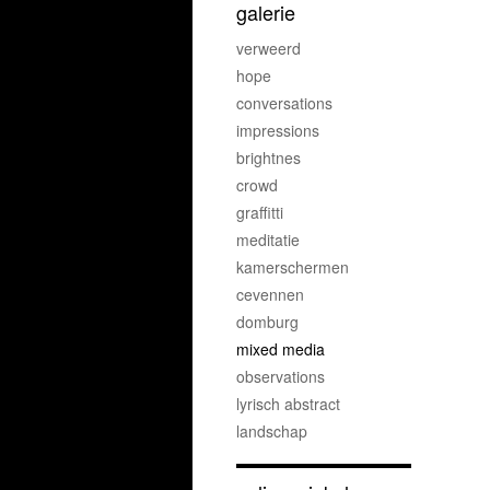
galerie
verweerd
hope
conversations
impressions
brightnes
crowd
graffitti
meditatie
kamerschermen
cevennen
domburg
mixed media
observations
lyrisch abstract
landschap