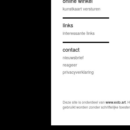
online winkel
kunstkaart versturen
links
interessante links
contact
nieuwsbrief
reageer
privacyverklaring
Deze site is onderdeel van
www.exto.art
. 
gebruikt worden zonder schriftelijke toest